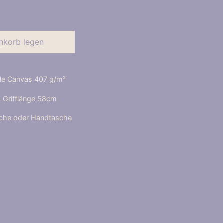
nkorb legen
e Canvas 407 g/
m²
Grifflänge 58cm
asche oder Handtasche