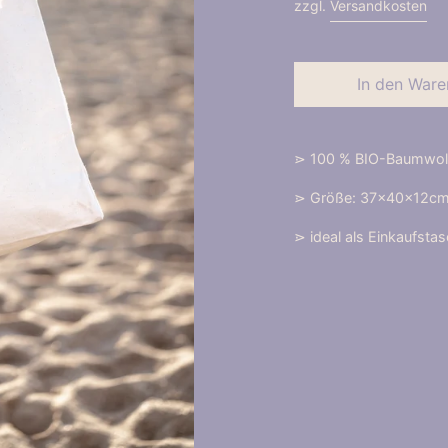
zzgl.
Versandkosten
In den Ware
⋗ 100 % BIO-Baumwoll
⋗ Größe: 37x40x12cm 
⋗ ideal als Einkaufst