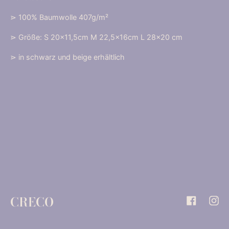
⋗ 100% Baumwolle 407g/m
²
⋗ Größe: S 20x11,5cm M 22,5x16cm L 28x20 cm
⋗ in schwarz und beige erhältlich
CRECO
Facebook
Inst