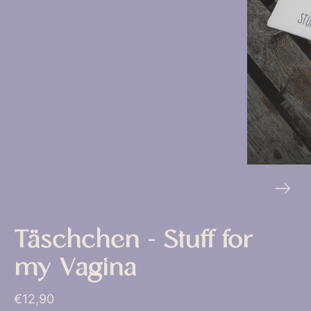
Täschchen - Stuff for
my Vagina
€12,90